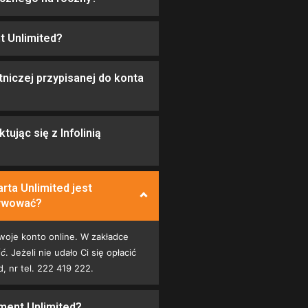
t Unlimited?
tniczej przypisanej do konta
ując się z Infolinią
rta Unlimited jest
tywować?
woje konto online. W zakładce
ść
. Jeżeli nie udało Ci się opłacić
ed, nr tel. 222 419 222.
ment Unlimited?