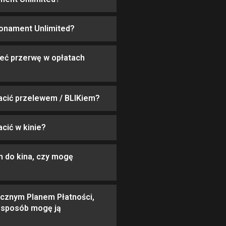
abonament Unlimited?
eć przerwę w opłatach
acić przelewem / BLIKiem?
cić w kinie?
 do kina, czy mogę
cznym Planem Płatności,
i sposób mogę ją