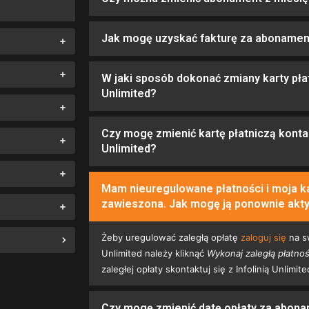
Jak mogę uzyskać fakturę za abonamen
W jaki sposób dokonać zmiany karty pła
Unlimited?
Czy mogę zmienić kartę płatniczą kontakt
Unlimited?
Mam nieuregulowane płatności i moja ka
zawieszona. Jak mogę ją ponownie ak
Żeby uregulować zaległą opłatę
zaloguj się
na s
Unlimited należy kliknąć
Wykonaj zaległą płatno
zaległej opłaty skontaktuj się z Infolinią Unlimit
Czy mogę zmienić datę opłaty za abona