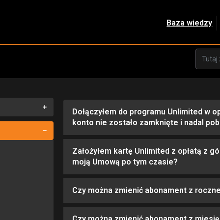
Baza wiedzy
Dołączyłem do programu Unlimited w op
konto nie zostało zamknięte i nadal pob
Założyłem kartę Unlimited z opłatą z gór
moją Umową po tym czasie?
Czy można zmienić abonament z roczne
Czy można zmienić abonament z miesię