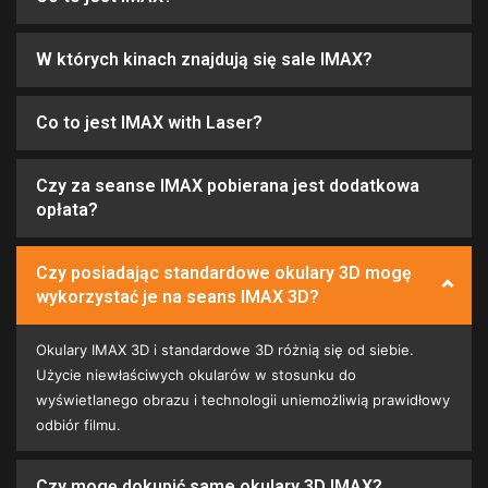
W których kinach znajdują się sale IMAX?
Co to jest IMAX with Laser?
Czy za seanse IMAX pobierana jest dodatkowa
opłata?
Czy posiadając standardowe okulary 3D mogę
wykorzystać je na seans IMAX 3D?
Okulary IMAX 3D i standardowe 3D różnią się od siebie.
Użycie niewłaściwych okularów w stosunku do
wyświetlanego obrazu i technologii uniemożliwią prawidłowy
odbiór filmu.
Czy mogę dokupić same okulary 3D IMAX?