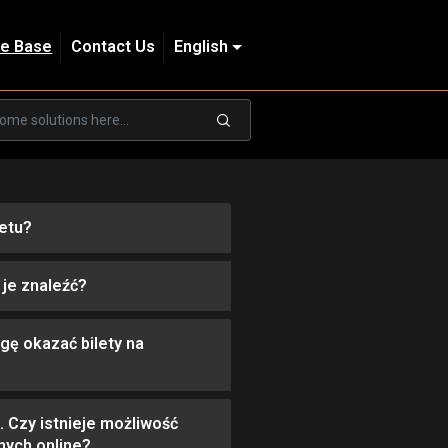
e Base
Contact Us
English
etu?
je znaleźć?
gę okazać bilety na
 Czy istnieje możliwość
nych online?