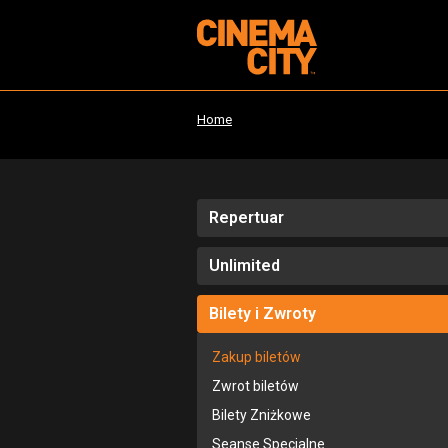
Home
Repertuar
Unlimited
Bilety i Zwroty
Zakup biletów
Zwrot biletów
Bilety Zniżkowe
Seanse Specjalne