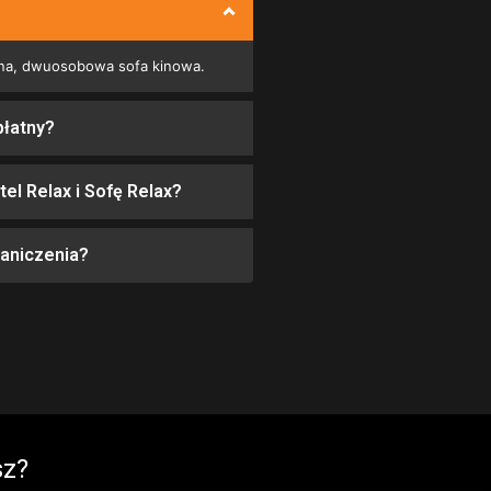
odna, dwuosobowa sofa kinowa.
płatny?
tel Relax i Sofę Relax?
raniczenia?
sz?